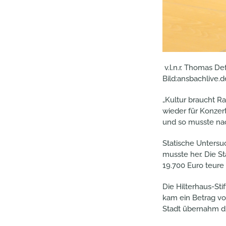
v.l.n.r. Thomas Def
Bild:ansbachlive.d
„Kultur braucht Ra
wieder für Konzert
und so musste nac
Statische Untersu
musste her. Die S
19.700 Euro teure
Die Hilterhaus-Sti
kam ein Betrag vo
Stadt übernahm d