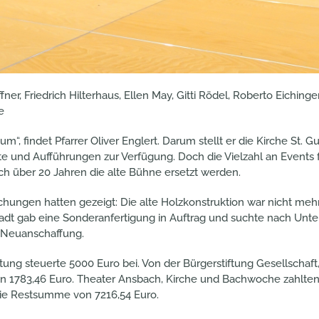
fner, Friedrich Hilterhaus, Ellen May, Gitti Rödel, Roberto Eichinge
e
um“, findet Pfarrer Oliver Englert. Darum stellt er die Kirche St.
e und Aufführungen zur Verfügung. Doch die Vielzahl an Events fo
h über 20 Jahren die alte Bühne ersetzt werden.
chungen hatten gezeigt: Die alte Holzkonstruktion war nicht mehr
tadt gab eine Sonderanfertigung in Auftrag und suchte nach Unter
 Neuanschaffung.
ftung steuerte 5000 Euro bei. Von der Bürgerstiftung Gesellschaft
n 1783,46 Euro. Theater Ansbach, Kirche und Bachwoche zahlten 
ie Restsumme von 7216,54 Euro.