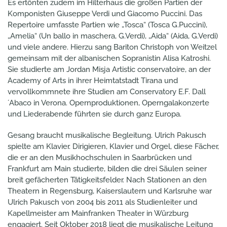
Es ertönten zudem im Hilterhaus die großen Partien der
Komponisten Giuseppe Verdi und Giacomo Puccini. Das
Repertoire umfasste Partien wie „Tosca“ (Tosca G.Puccini),
„Amelia“ (Un ballo in maschera, G.Verdi), „Aida“ (Aida, G.Verdi)
und viele andere. Hierzu sang Bariton Christoph von Weitzel
gemeinsam mit der albanischen Sopranistin Alisa Katroshi.
Sie studierte am Jordan Misja Artistic conservatoire, an der
Academy of Arts in ihrer Heimtatstadt Tirana und
vervollkommnete ihre Studien am Conservatory E.F. Dall
´Abaco in Verona. Opernproduktionen, Operngalakonzerte
und Liederabende führten sie durch ganz Europa.
Gesang braucht musikalische Begleitung. Ulrich Pakusch
spielte am Klavier. Dirigieren, Klavier und Orgel, diese Fächer,
die er an den Musikhochschulen in Saarbrücken und
Frankfurt am Main studierte, bilden die drei Säulen seiner
breit gefächerten Tätigkeitsfelder. Nach Stationen an den
Theatern in Regensburg, Kaiserslautern und Karlsruhe war
Ulrich Pakusch von 2004 bis 2011 als Studienleiter und
Kapellmeister am Mainfranken Theater in Würzburg
engagiert. Seit Oktober 2018 liegt die musikalische Leitung